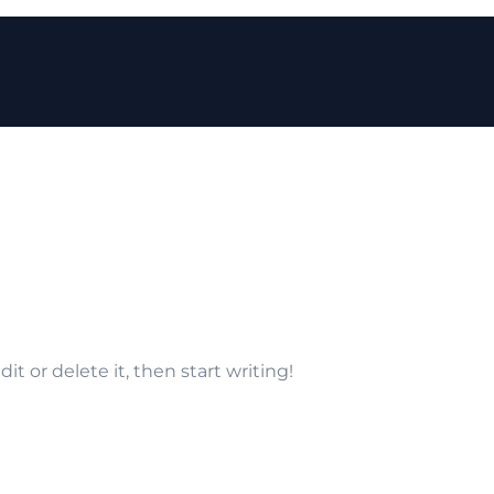
su
egorized
.
1 commento
Hello
world!
it or delete it, then start writing!