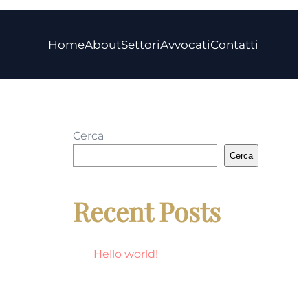
Home
About
Settori
Avvocati
Contatti
Cerca
Cerca
Recent Posts
Hello world!